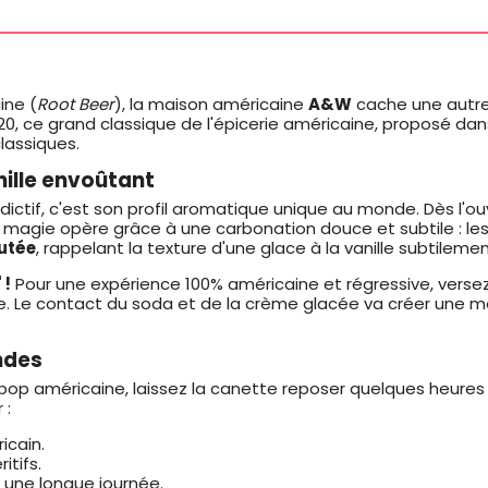
ine (
Root Beer
), la maison américaine
A&W
cache une autre 
0, ce grand classique de l'épicerie américaine, proposé da
lassiques.
ille envoûtant
tif, c'est son profil aromatique unique au monde. Dès l'ou
 magie opère grâce à une carbonation douce et subtile : les b
utée
, rappelant la texture d'une glace à la vanille subtileme
 !
Pour une expérience 100% américaine et régressive, vers
e. Le contact du soda et de la crème glacée va créer une mo
ndes
p américaine, laissez la canette reposer quelques heures au 
 :
icain.
itifs.
 une longue journée.