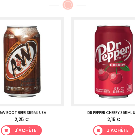
&W ROOT BEER 355ML USA
DR PEPPER CHERRY 355ML 
2,25 €
2,15 €
J'ACHÈTE
J'ACHÈTE