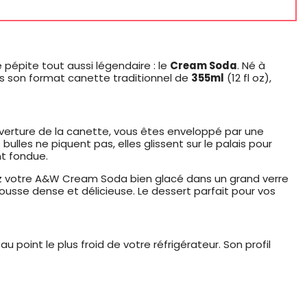
pépite tout aussi légendaire : le
Cream Soda
. Né à
ns son format canette traditionnel de
355ml
(12 fl oz),
verture de la canette, vous êtes enveloppé par une
ulles ne piquent pas, elles glissent sur le palais pour
nt fondue.
ez votre A&W Cream Soda bien glacé dans un grand verre
usse dense et délicieuse. Le dessert parfait pour vos
point le plus froid de votre réfrigérateur. Son profil