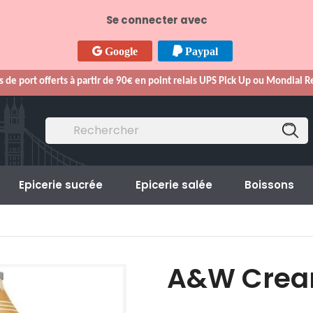
Se connecter avec
Google
Paypal
s de port offerts à partir de 90€ en point relais UPS Pick Up ou Mondial 
Epicerie sucrée
Epicerie salée
Boissons
A&W Crea