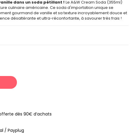
anille dans un soda pétillant !
Le A&W Cream Soda (355ml)
lture culinaire américaine. Ce soda d'importation unique se
ément gourmand de vanille et sa texture incroyablement douce et
ce désaltérante et ultra-réconfortante, à savourer très frais !
s offerte dès 90€ d’achats
al / Payplug