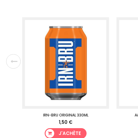
CK
IRN-BRU ORIGINAL 330ML
A
1,50 €
J'ACHÈTE