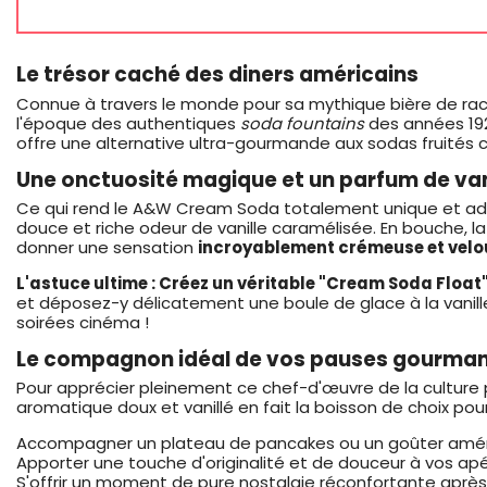
Le trésor caché des diners américains
Connue à travers le monde pour sa mythique bière de rac
l'époque des authentiques
soda fountains
des années 192
offre une alternative ultra-gourmande aux sodas fruités c
Une onctuosité magique et un parfum de van
Ce qui rend le A&W Cream Soda totalement unique et addic
douce et riche odeur de vanille caramélisée. En bouche, la
donner une sensation
incroyablement crémeuse et velo
L'astuce ultime : Créez un véritable "Cream Soda Float"
et déposez-y délicatement une boule de glace à la vanill
soirées cinéma !
Le compagnon idéal de vos pauses gourma
Pour apprécier pleinement ce chef-d'œuvre de la culture po
aromatique doux et vanillé en fait la boisson de choix pour
Accompagner un plateau de pancakes ou un goûter amér
Apporter une touche d'originalité et de douceur à vos apér
S'offrir un moment de pure nostalgie réconfortante après