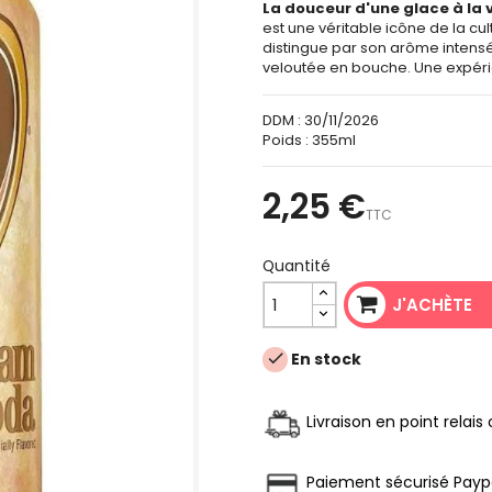
La douceur d'une glace à la v
est une véritable icône de la cu
distingue par son arôme intens
veloutée en bouche. Une expérien
DDM :
30/11/2026
Poids :
355ml
2,25 €
TTC
Quantité
J'ACHÈTE
En stock

Livraison en point relai
Paiement sécurisé Payp