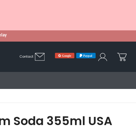
Relay
Google
Paypal
Contact
m Soda 355ml USA