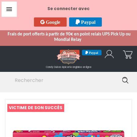

Se connecter avec
Google
Paypal
Frais de port offerts à partir de 90€ en point relais UPS Pick Up ou
Mondial Relay
Google
Paypal
Candy Dukes
épicerie anglaise en ligne
VICTIME DE SON SUCCÈS