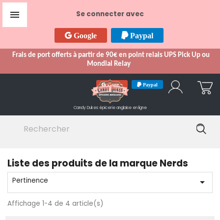

Se connecter avec
Google
Paypal
Frais de port offerts à partir de 90€ en point relais UPS Pick Up ou
Mondial Relay
Google
Paypal
Candy Dukes
épicerie anglaise en ligne
Liste des produits de la marque Nerds
Pertinence

Affichage 1-4 de 4 article(s)