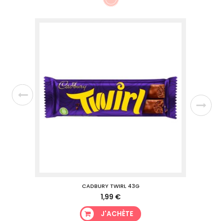
CADBURY TWIRL 43G
1,99 €
J'ACHÈTE