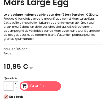
Mars Large Egg
Le classique indémodable pour des fêtes réussies !
Célébrez
Pâques à l'anglaise avec le magnifique coffret Mars Large Egg.
Cette boîte d'importation britannique renferme un généreux œuf
creux moulé dans un délicieux chocolat au lait, délicatement
accompagné de véritables barres Mars avec leur cœur légendaire
de nougat doux et de caramel filant. L'attention parfaite pour les
grands gourmands !
DDM :
30/11/-0001
Poids :
10,95 €
TTC
Quantité
J'ACHÈTE

En stock