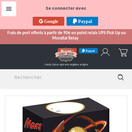

Se connecter avec
Google
Paypal
Frais de port offerts à partir de 90€ en point relais UPS Pick Up ou
Mondial Relay
Google
Paypal
Candy Dukes
épicerie anglaise en ligne