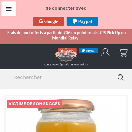

Se connecter avec
Google
Paypal
Frais de port offerts à partir de 90€ en point relais UPS Pick Up ou
Mondial Relay
Google
Paypal
Candy Dukes
épicerie anglaise en ligne
VICTIME DE SON SUCCÈS