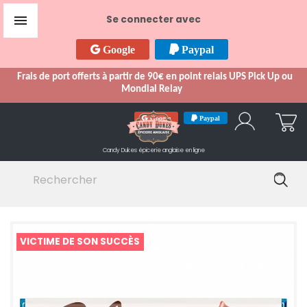

Se connecter avec
Google
Paypal
Frais de port offerts à partir de 90€ en point relais UPS Pick Up ou
Mondial Relay
Google
Paypal
Candy Dukes
épicerie anglaise en ligne
VICTIME DE SON SUCCÈS