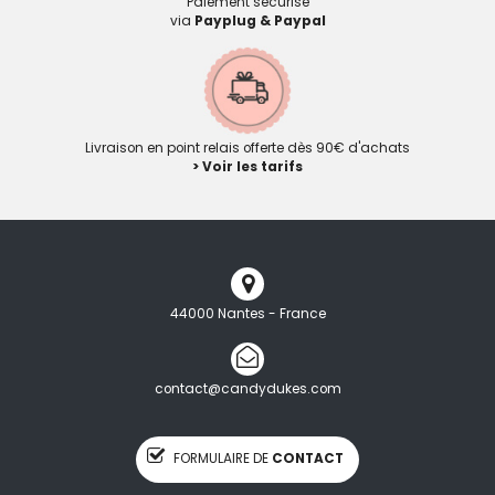
Paiement sécurisé
via
Payplug & Paypal
Livraison en point relais offerte dès 90€ d'achats
> Voir les tarifs
44000 Nantes - France
contact@candydukes.com
FORMULAIRE DE
CONTACT