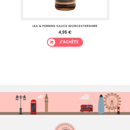
G
LEA & PERRINS SAUCE WORCESTERSHIRE
F
4,95 €
J'ACHÈTE