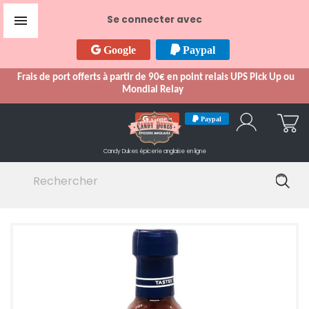

Se connecter avec
Google
Paypal
Frais de port offerts à partir de 90€ en point relais UPS Pick Up ou
Mondial Relay
Google
Paypal
Candy Dukes
épicerie anglaise en ligne