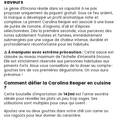
saveurs
Le génie d'Encona réside dans sa capacité à ne pas
proposer uniquement du piquant gratuit. Sous ce feu ardent,
la marque a développé un profil aromatique riche et
complexe. Le piment Carolina Reaper est associé à une base
de purée de tomate, d'oignons, d'ail et d'épices
sélectionnées. Dès la première seconde, vous percevez des
notes subtilement fruitées et fumées, immédiatement
submergées par une vague de chaleur intense, durable et
profondément réconfortante pour les habitués.
⚠️ À manipuler avec extrême précaution :
Cette sauce est
classée au niveau maximum de l'échelle d'intensité Encona.
Elle est strictement réservée aux personnes habituées aux
piments forts. Nous vous conseillons de la doser au compte-
gouttes lors de vos premières dégustations. On vous aura
prévenus !
Comment défier la Carolina Reaper en cuisine
?
Cette bouteille d'importation de
142ml
est l'arme secrète
idéale pour réveiller les plats un peu trop sages. Ses
utilisations sont multiples pour ceux qui osent :
Ajoutez une ou deux gouttes dans votre chili con carne ou
vos ragoûts pour leur donner du caractère.