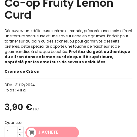
Co-op Fruity Lemon
Curd
Découvrez une délicieuse crème citronnée, préparée avec soin offrant
une texture onctueuse et une saveur riche en agrumes. Parfait pour
tartiner sur du pain ou des scones, ou pour garnir vos desserts
préférés, cette spécialité apporte une touche de fraîcheur et de
gourmandise à chaque bouchée.
Profitez du goût authentique
du citron dans ce lemon curd de qualité supérieure,
apprécié par les amateurs de saveurs acidulées.
Crème de Citron
DDM :
31/12/2024
Poids :
411 g
3,90 €
TTC
Quantité
J'ACHÈTE