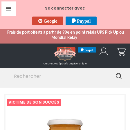

Se connecter avec
Google
Paypal
Frais de port offerts à partir de 90€ en point relais UPS Pick Up ou
Mondial Relay
Google
Paypal
Candy Dukes
épicerie anglaise en ligne
VICTIME DE SON SUCCÈS