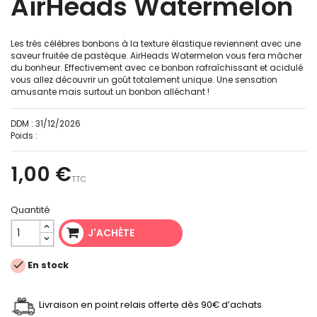
AirHeads Watermelon
Les très célèbres bonbons à la texture élastique reviennent avec une
saveur fruitée de pastèque. AirHeads Watermelon vous fera mâcher
du bonheur. Effectivement avec ce bonbon rafraîchissant et acidulé
vous allez découvrir un goût totalement unique. Une sensation
amusante mais surtout un bonbon alléchant !
DDM :
31/12/2026
Poids :
1,00 €
TTC
Quantité
J'ACHÈTE

En stock
Livraison en point relais offerte dès 90€ d’achats