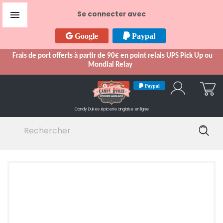

Se connecter avec
Google
Paypal
Frais de port offerts à partir de 90€ en point relais UPS Pick Up ou
Mondial Relay
Google
Paypal
Candy Dukes
épicerie anglaise en ligne