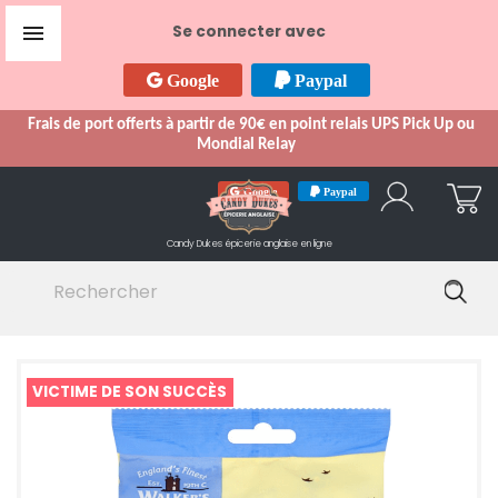

Se connecter avec
Google
Paypal
Frais de port offerts à partir de 90€ en point relais UPS Pick Up ou
Mondial Relay
Google
Paypal
Candy Dukes
épicerie anglaise en ligne
VICTIME DE SON SUCCÈS