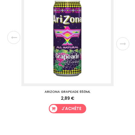
ARIZONA GRAPEADE 650ML
AR
2,89 €
J'ACHÈTE