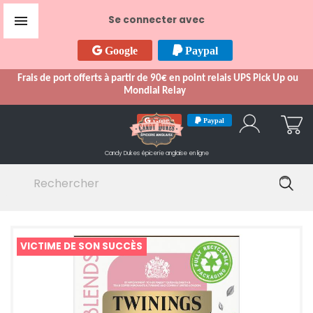

Se connecter avec
Google
Paypal
Frais de port offerts à partir de 90€ en point relais UPS Pick Up ou
Mondial Relay
Google
Paypal
Candy Dukes
épicerie anglaise en ligne
VICTIME DE SON SUCCÈS