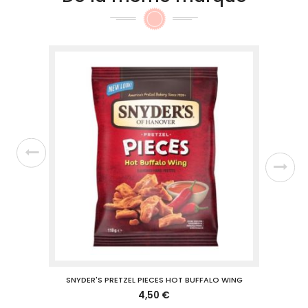
& ONION
SNYDER'S PRETZEL PIECES HOT BUFFALO WING
SN
4,50 €