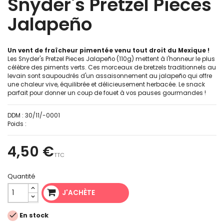
Snyder's Pretzel Pieces
Jalapeño
Un vent de fraîcheur pimentée venu tout droit du Mexique !
Les Snyder's Pretzel Pieces Jalapeño (110g) mettent à l'honneur le plus
célèbre des piments verts. Ces morceaux de bretzels traditionnels au
levain sont saupoudrés d'un assaisonnement au jalapeño qui offre
une chaleur vive, équilibrée et délicieusement herbacée. Le snack
parfait pour donner un coup de fouet à vos pauses gourmandes !
DDM :
30/11/-0001
Poids :
4,50 €
TTC
Quantité
J'ACHÈTE

En stock