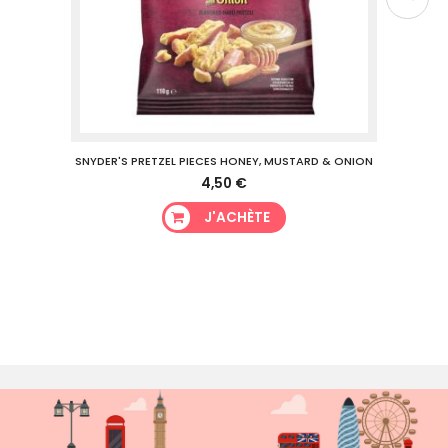
WING
SNYDER'S PRETZEL PIECES HONEY, MUSTARD & ONION
SN
4,50 €
J'ACHÈTE