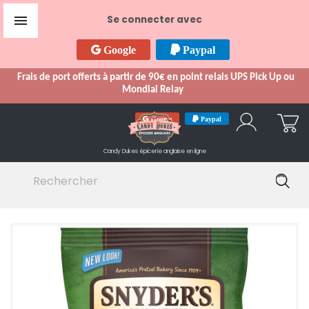

Se connecter avec
Google
Paypal
Frais de port offerts à partir de 90€ en point relais UPS Pick Up ou
Mondial Relay
Google
Paypal
Candy Dukes
épicerie anglaise en ligne