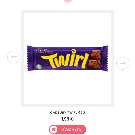
CADBURY TWIRL 43G
1,99 €
J'ACHÈTE