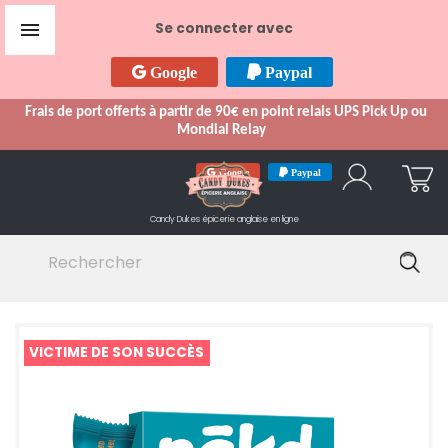

Se connecter avec
Google
Paypal
Frais de port offerts à partir de 90€ en point relais UPS Pick Up ou
Mondial Relay
Google
Paypal
Candy Dukes
épicerie anglaise en ligne
VICTIME DE SON SUCCÈS