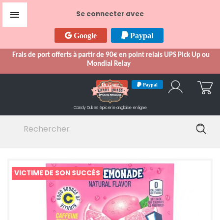

Se connecter avec
Google
Paypal
Frais de port offerts à partir de 90€ en point relais UPS Pick Up ou
Mondial Relay
Google
Paypal
Candy Dukes
épicerie anglaise en ligne
VICTIME DE SON SUCCÈS