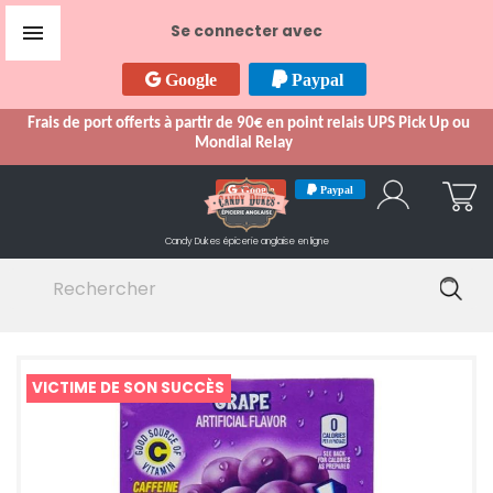

Se connecter avec
Google
Paypal
Frais de port offerts à partir de 90€ en point relais UPS Pick Up ou
Mondial Relay
Google
Paypal
Candy Dukes
épicerie anglaise en ligne
VICTIME DE SON SUCCÈS