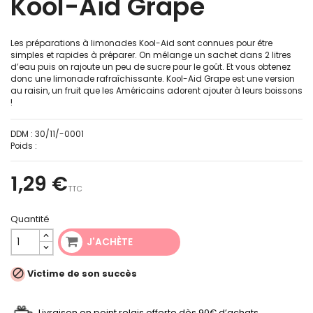
Kool-Aid Grape
Les préparations à limonades Kool-Aid sont connues pour être
simples et rapides à préparer. On mélange un sachet dans 2 litres
d’eau puis on rajoute un peu de sucre pour le goût. Et vous obtenez
donc une limonade rafraîchissante. Kool-Aid Grape est une version
au raisin, un fruit que les Américains adorent ajouter à leurs boissons
!
DDM :
30/11/-0001
Poids :
1,29 €
TTC
Quantité
J'ACHÈTE

Victime de son succès
Livraison en point relais offerte dès 90€ d’achats