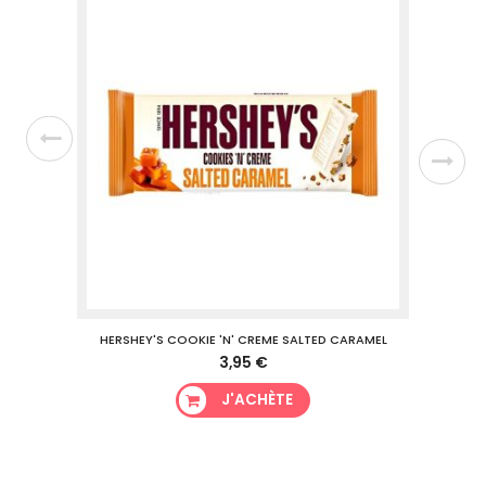
HERSHEY'S COOKIE 'N' CREME SALTED CARAMEL
H
3,95 €
J'ACHÈTE