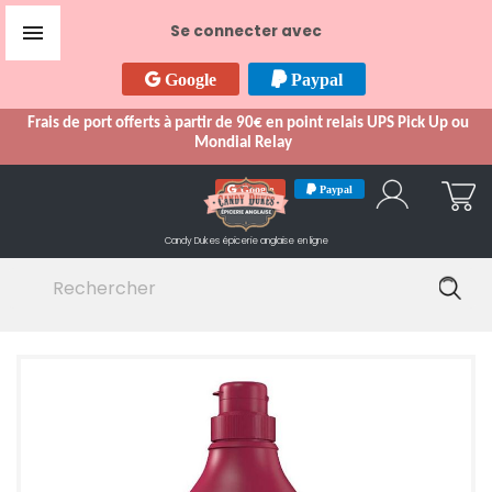

Se connecter avec
Google
Paypal
Frais de port offerts à partir de 90€ en point relais UPS Pick Up ou
Mondial Relay
Google
Paypal
Candy Dukes
épicerie anglaise en ligne