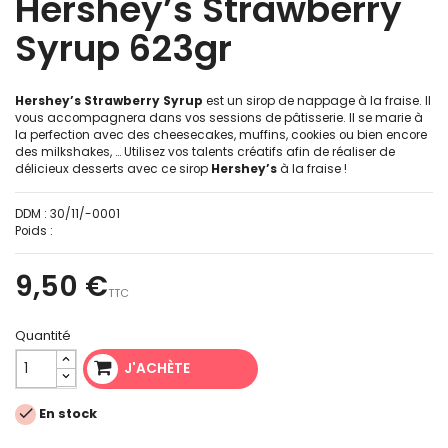
Hershey’s Strawberry
Syrup 623gr
Hershey’s Strawberry Syrup
est un sirop de nappage à la fraise. Il
vous accompagnera dans vos sessions de pâtisserie. Il se marie à
la perfection avec des cheesecakes, muffins, cookies ou bien encore
des milkshakes, … Utilisez vos talents créatifs afin de réaliser de
délicieux desserts avec ce sirop
Hershey’s
à la fraise !
DDM :
30/11/-0001
Poids :
9,50 €
TTC
Quantité
J'ACHÈTE

En stock