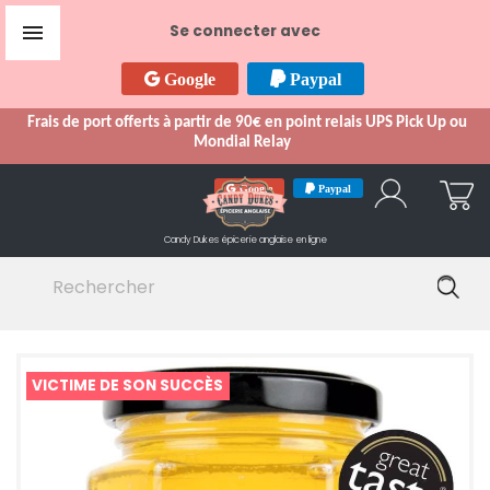

Se connecter avec
Google
Paypal
Frais de port offerts à partir de 90€ en point relais UPS Pick Up ou
Mondial Relay
Google
Paypal
Candy Dukes
épicerie anglaise en ligne
VICTIME DE SON SUCCÈS