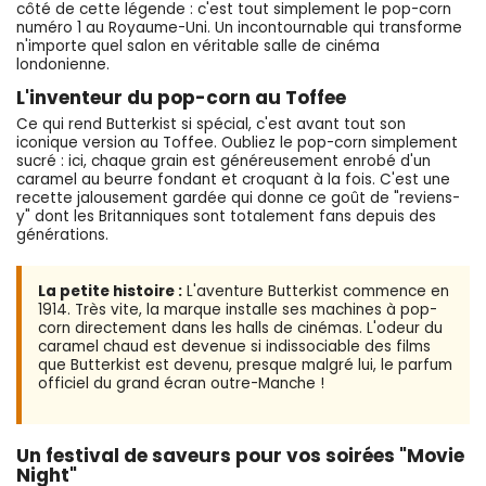
côté de cette légende : c'est tout simplement le pop-corn
numéro 1 au Royaume-Uni. Un incontournable qui transforme
n'importe quel salon en véritable salle de cinéma
londonienne.
L'inventeur du pop-corn au Toffee
Ce qui rend Butterkist si spécial, c'est avant tout son
iconique version au Toffee. Oubliez le pop-corn simplement
sucré : ici, chaque grain est généreusement enrobé d'un
caramel au beurre fondant et croquant à la fois. C'est une
recette jalousement gardée qui donne ce goût de "reviens-
y" dont les Britanniques sont totalement fans depuis des
générations.
La petite histoire :
L'aventure Butterkist commence en
1914. Très vite, la marque installe ses machines à pop-
corn directement dans les halls de cinémas. L'odeur du
caramel chaud est devenue si indissociable des films
que Butterkist est devenu, presque malgré lui, le parfum
officiel du grand écran outre-Manche !
Un festival de saveurs pour vos soirées "Movie
Night"