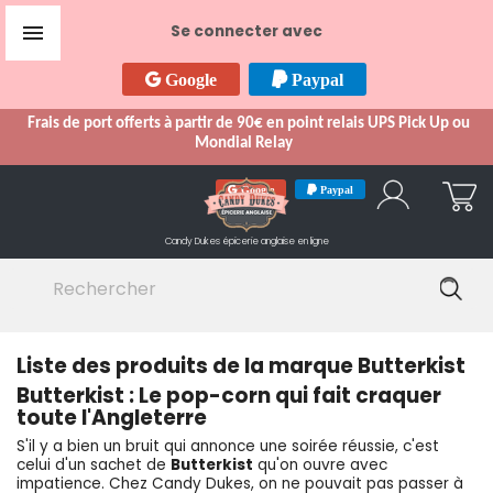

Se connecter avec
Google
Paypal
Frais de port offerts à partir de 90€ en point relais UPS Pick Up ou
Mondial Relay
Google
Paypal
Candy Dukes
épicerie anglaise en ligne
Liste des produits de la marque Butterkist
Butterkist : Le pop-corn qui fait craquer
toute l'Angleterre
S'il y a bien un bruit qui annonce une soirée réussie, c'est
celui d'un sachet de
Butterkist
qu'on ouvre avec
impatience. Chez Candy Dukes, on ne pouvait pas passer à