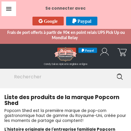

Se connecter avec
Google
Paypal
Frais de port offerts à partir de 90€ en point relais UPS Pick Up ou
Mondial Relay
Google
Paypal
Candy Dukes
épicerie anglaise en ligne
Liste des produits de la marque Popcorn
Shed
Popcorn Shed est la première marque de pop-corn
gastronomique haut de gamme du Royaume-Uni, créée pour
les moments de partage qui comptent!
L'histoire originale de l'entreprise familiale Popcorn