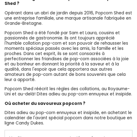
Shed ?
Opérant dans un abri de jardin depuis 2016, Popcorn Shed est
une entreprise familiale, une marque artisanale fabriquée en
Grande-Bretagne.
Popcorn Shed a été fondé par Sam et Laura, cousins et
passionnés de gastronomie. Ils ont toujours apprécié
l'humble collation pop-corn et son pouvoir de rehausser les
moments spéciaux passés avec les amis, la famille et les
proches. Dans cet esprit, ils se sont consacrés à
perfectionner les friandises de pop-corn associées à la joie
et au bonheur en donnant la priorité à la saveur et à la
qualité, dans l'espoir que cela apportera aux autres
amateurs de pop-corn autant de bons souvenirs que cela
leur a apporté.
Popcorn Shed réécrit les règles des collations, au Royaume-
Uni et au-delà! Dites adieu au pop-corn ennuyeux et insipide.
Où acheter du savoureux popcorn ?
Dites adieu au pop-corn ennuyeux et insipide, en achetant le
calendrier de l'avant spécial popcorn dans notre boutique en
ligne Candy Dukes.